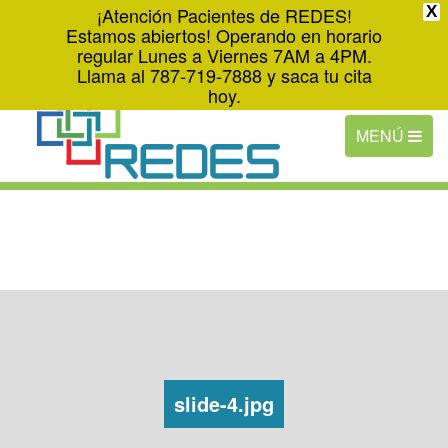
¡Atención Pacientes de REDES!
X
(787) 719-7888
Estamos abiertos! Operando en horario
regular Lunes a Viernes 7AM a 4PM.
Coordinar tu cita
Llama al 787-719-7888 y saca tu cita
hoy.
slide-4.jpg